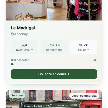
Le Madrigal
Annonay
4
9.0%
30k€
Investisseurs
Rendement
Collecte
1k€
collectés
3
%
Collecte en cours
Terminé
Local commercial