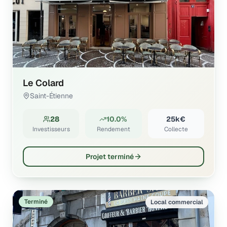
Le Colard
Saint-Étienne
28
10.0%
25k€
Investisseurs
Rendement
Collecte
Projet terminé
Terminé
Local commercial