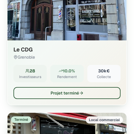
Le CDG
Grenoble
28
10.0%
30k€
Investisseurs
Rendement
Collecte
Projet terminé
Terminé
Local commercial